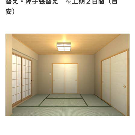
替え・障子張替え ※工期２日間（目
安）