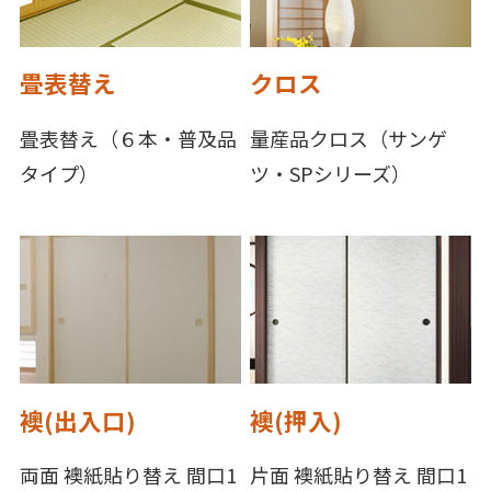
畳表替え
クロス
畳表替え（６本・普及品
量産品クロス（サンゲ
タイプ）
ツ・SPシリーズ）
襖(出入口)
襖(押入)
両面 襖紙貼り替え 間口1
片面 襖紙貼り替え 間口1