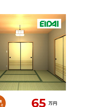
65
費
万円
コミ