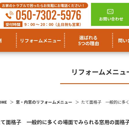
お家のトラブルで困ったらお気軽にお電話ください！
050-7302-5976
お問い合わせ
受付時間
9：00 ～ 20：00（土日祝も営業）
選ばれる
例
リフォームメニュー
問い
5つの理由
リフォームメニュ
OME
窓・内窓のリフォームメニュー
たて面格子 一般的に多
たて面格子 一般的に多くの場面でみられる窓用の面格