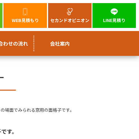
WEB見積もり
セカンドオピニオン
LINE見積り
合わせの流れ
会社案内
ー
くの場面でみられる窓用の面格子です。
子です。