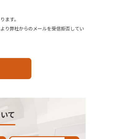
。
おります。
により弊社からのメールを受信拒否してい
ついて