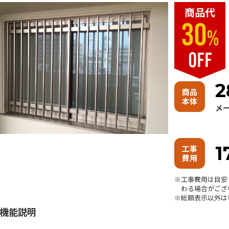
商品代
30
%
OFF
2
商品
本体
メー
1
工事
費用
工事費用は目安
わる場合がござ
※総額表示以外は
機能説明