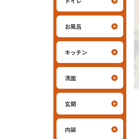
トイレ
お風呂
キッチン
洗面
玄関
内装