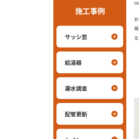
n
施工事例
お
受
サッシ窓
る
給湯器
漏水調査
配管更新