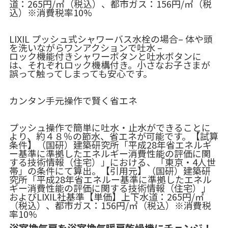
道：265円/㎥（税込）、都市ガス：156円/㎥（税
込）※消費税率10%
LIXIL プッシュ式シャワーバス水栓の場合
– 体や頭
を洗いながらワンアクションで吐水 –
ロック機能付き
シャワーボタンと吐水ボタンに
は、それぞれロック機構付き。小さなお子さまが
誤って触ってしまっても安心です。
カンタン手元操作で賢く省エネ
プッシュ操作で簡単に吐水・止水ができることに
より、約４８％の節水、省エネが可能です。
【試算
条件】（国研）建築研究所「平成28年省エネルギ
ー基準に準拠したエネルギー消費性能の評価に関
する技術情報（住宅）」における、「東京・4人世
帯」の条件にて算出。【引用元】（国研）建築研
究所「平成28年省エネルー基準に準拠したエネル
ギー消費性能の評価に関する技術情報（住宅）」
およびLIXIL社基準【単価】上下水道：265円/㎥
（税込）、都市ガス：156円/㎥（税込）※消費税
率10%
浴室換気扇を浴室換気暖房乾燥機にチェンジ！