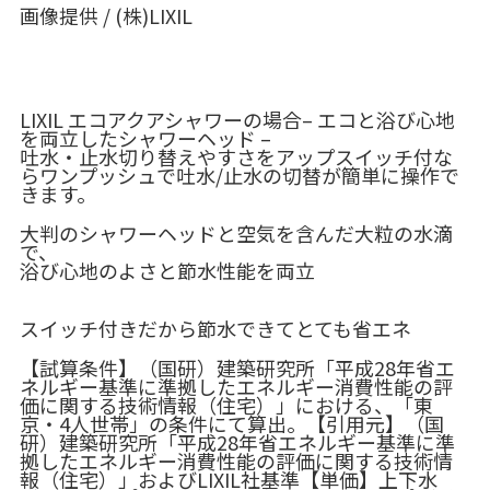
画像提供 / (株)LIXIL
LIXIL エコアクアシャワーの場合
– エコと浴び心地
を両立したシャワーヘッド –
吐水・止水切り替えやすさをアップ
スイッチ付な
らワンプッシュで吐水/止水の切替が簡単に操作で
きます。
大判のシャワーヘッドと空気を含んだ大粒の水滴
で、
浴び心地のよさと節水性能を両立
スイッチ付きだから節水できてとても省エネ
【試算条件】（国研）建築研究所「平成28年省エ
ネルギー基準に準拠したエネルギー消費性能の評
価に関する技術情報（住宅）」における、「東
京・4人世帯」の条件にて算出。【引用元】（国
研）建築研究所「平成28年省エネルギー基準に準
拠したエネルギー消費性能の評価に関する技術情
報（住宅）」およびLIXIL社基準【単価】上下水