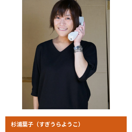
杉浦葉子（すぎうらようこ）