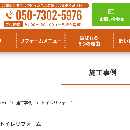
お家のトラブルで困ったらお気軽にお電話ください！
050-7302-5976
お問い合わせ
受付時間
9：00 ～ 20：00（土日祝も営業）
選ばれる
例
リフォームメニュー
問い
5つの理由
施工事例
OME
施工事例
トイレリフォーム
トイレリフォーム