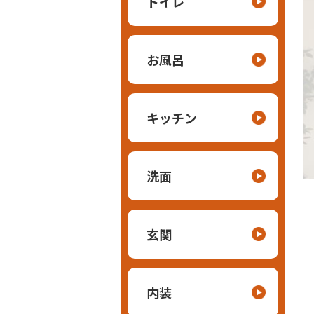
トイレ
お風呂
キッチン
洗面
玄関
内装