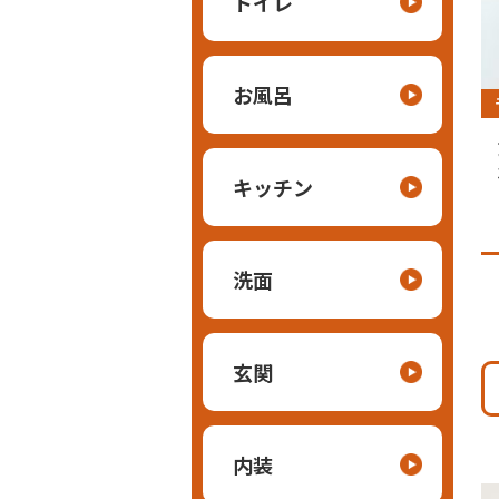
トイレ
お風呂
キッチン
洗面
玄関
内装