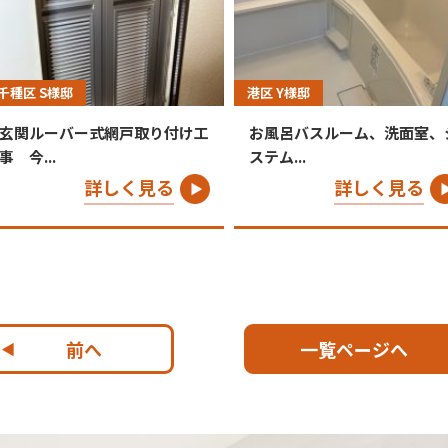
千種区 S様邸
港区 Y様邸
玄関ルーバー式網戸取り付け工
お風呂バスルーム、洗面室、
事 今...
ステム...
詳しく見る
詳しく見る
前へ
一覧ページへ