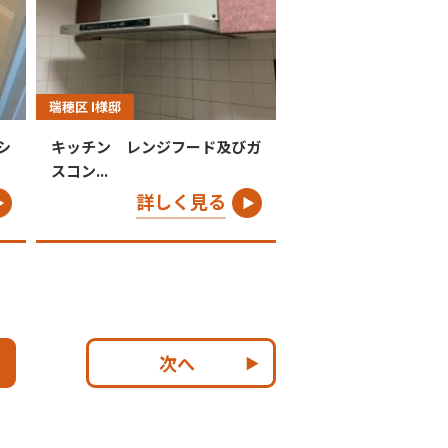
瑞穂区 I様邸
シ
キッチン レンジフード及びガ
スコン...
詳しく見る
次へ