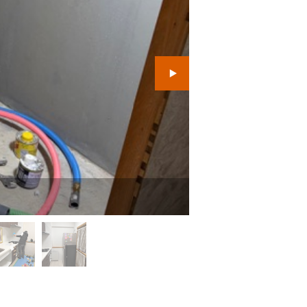
１日目 既存の洗面化