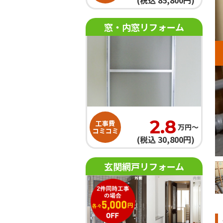
(税込 85,800円)
窓・内窓リフォーム
2.8
工事費
万円〜
コミコミ
(税込 30,800円)
目 キッチン クロス壁紙、クッションフロア床貼替工事
玄関網戸リフォーム