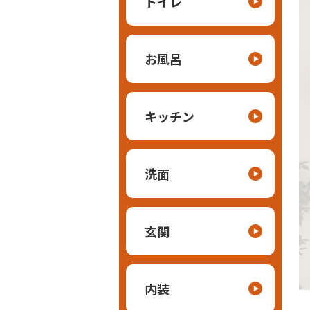
トイレ
お風呂
キッチン
洗面
玄関
内装