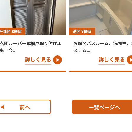
千種区 S様邸
港区 Y様邸
玄関ルーバー式網戸取り付け工
お風呂バスルーム、洗面室、
事 今...
ステム...
詳しく見る
詳しく見る
前へ
一覧ページへ