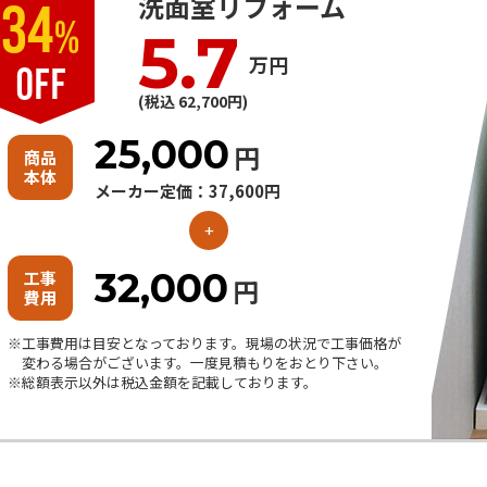
洗面室リフォーム
34
%
5.7
万円
OFF
(税込 62,700円)
25,000
円
商品
本体
メーカー定価：37,600円
+
32,000
工事
円
費用
工事費用は目安となっております。現場の状況で工事価格が
変わる場合がございます。一度見積もりをおとり下さい。
※総額表示以外は税込金額を記載しております。