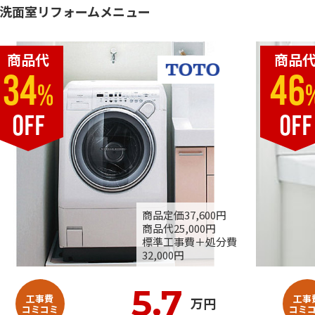
洗面室リフォームメニュー
商品代
商品
34
46
%
OFF
OFF
商品定価37,600円
商品代25,000円
標準工事費＋処分費
32,000円
5.7
工事費
工事
万円
コミコミ
コミ