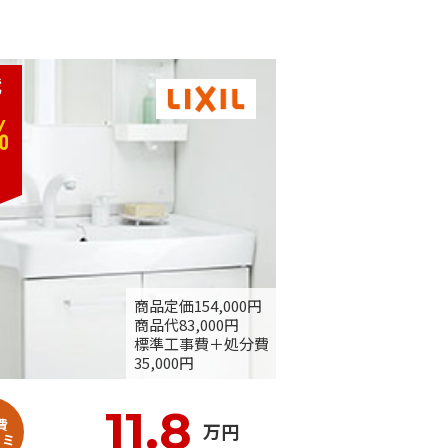
代
%
商品定価154,000円
商品代83,000円
標準工事費＋処分費
35,000円
11.8
費
万円
コミ