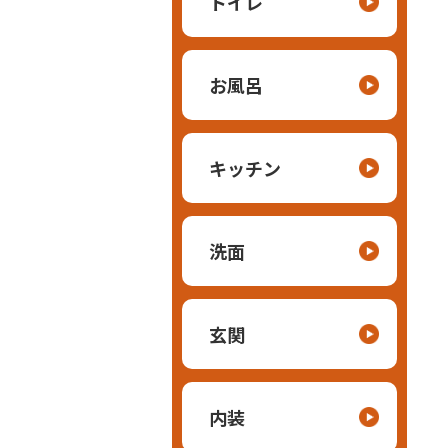
トイレ
お風呂
キッチン
洗面
玄関
内装