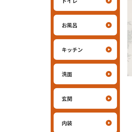
トイレ
お風呂
キッチン
洗面
玄関
内装