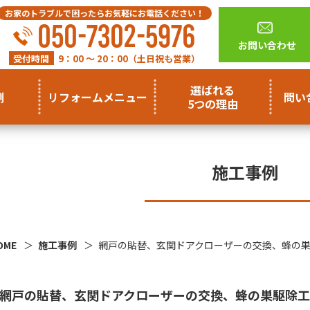
お家のトラブルで困ったらお気軽にお電話ください！
050-7302-5976
お問い合わせ
受付時間
9：00 ～ 20：00（土日祝も営業）
選ばれる
例
リフォームメニュー
問い
5つの理由
施工事例
OME
施工事例
網戸の貼替、玄関ドアクローザーの交換、蜂の
網戸の貼替、玄関ドアクローザーの交換、蜂の巣駆除