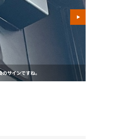
換のサインですね。
同じメーカーの玄関ド