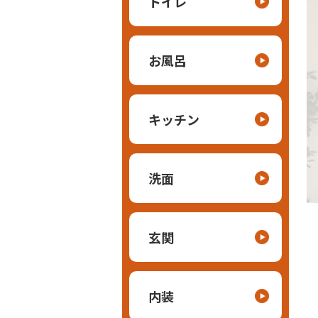
トイレ
お風呂
キッチン
洗面
玄関
内装