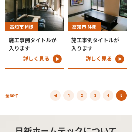
高知市 M様
高知市 M様
施工事例タイトルが
施工事例タイトルが
入ります
入ります
詳しく見る
詳しく見る
全60件
1
2
3
4
5
日新ホームテックについて