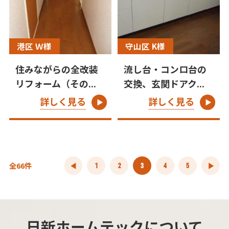
港区 Ｗ様
守山区 K様
住みながらの全改装
流し台・コンロ台の
リフォーム（その...
交換、玄関ドアク...
詳しく見る
詳しく見る
全66件
1
2
3
4
5
日新ホームテックについて