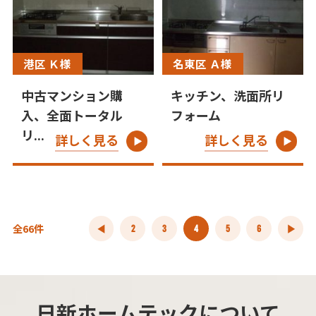
港区 Ｋ様
名東区 Ａ様
中古マンション購
キッチン、洗面所リ
入、全面トータル
フォーム
リ...
詳しく見る
詳しく見る
全66件
2
3
4
5
6
日新ホームテックについて